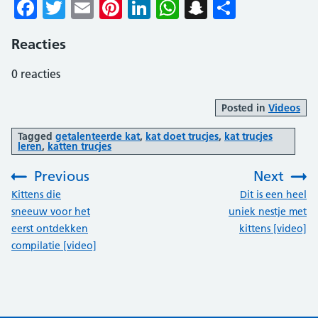
Facebook
Twitter
Email
Pinterest
LinkedIn
WhatsApp
Snapchat
Delen
Reacties
0
reacties
Posted in
Videos
Tagged
getalenteerde kat
,
kat doet trucjes
,
kat trucjes
leren
,
katten trucjes
Previous
Next
:
:
Kittens die
Dit is een heel
sneeuw voor het
uniek nestje met
eerst ontdekken
kittens [video]
compilatie [video]