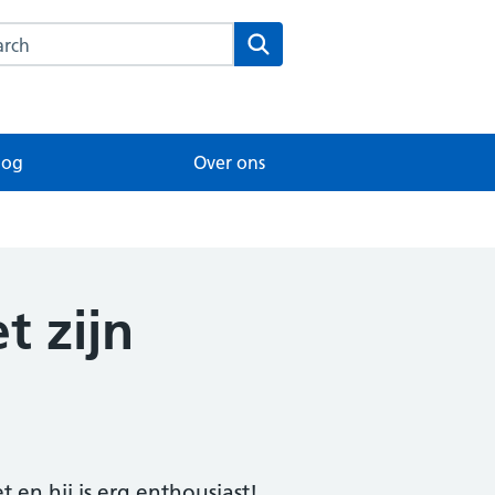
rch this website
Search
log
Over ons
t zijn
t en hij is erg enthousiast!