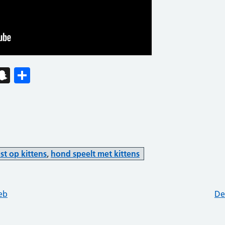
est
kedIn
hatsApp
Snapchat
Delen
t op kittens
,
hond speelt met kittens
heb
De