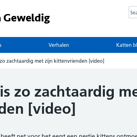
Sea
s
Verhalen
Katten b
zo zachtaardig met zijn kittenvrienden [video]
s zo zachtaardig me
den [video]
d heeft net voor het eerst een nestje kittens ontmoe