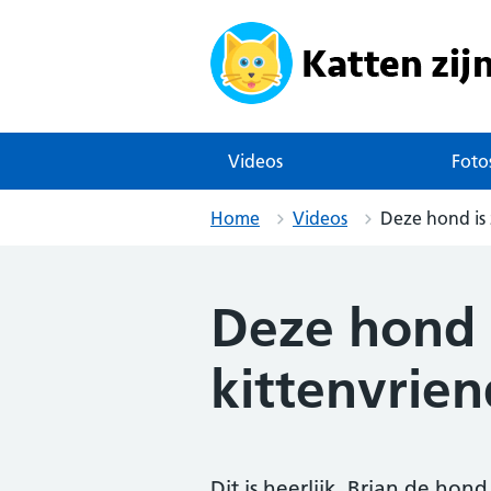
Skip
to
content
Videos
Foto
Home
Videos
Deze hond is 
Deze hond i
kittenvrien
Dit is heerlijk. Brian de hon