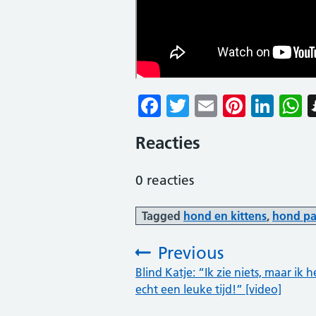
Facebook
Twitter
Email
Pinter
Lin
W
Reacties
0
reacties
Tagged
hond en kittens
,
hond pas
Previous
:
Blind Katje: “Ik zie niets, maar ik 
echt een leuke tijd!” [video]