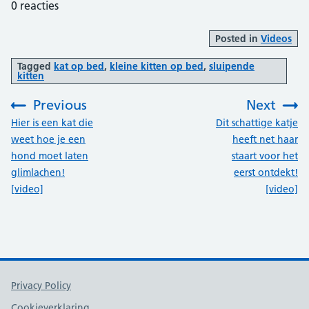
0
reacties
Posted in
Videos
Tagged
kat op bed
,
kleine kitten op bed
,
sluipende
kitten
Previous
Next
:
:
Hier is een kat die
Dit schattige katje
weet hoe je een
heeft net haar
hond moet laten
staart voor het
glimlachen!
eerst ontdekt!
[video]
[video]
Support links
Privacy Policy
Cookieverklaring