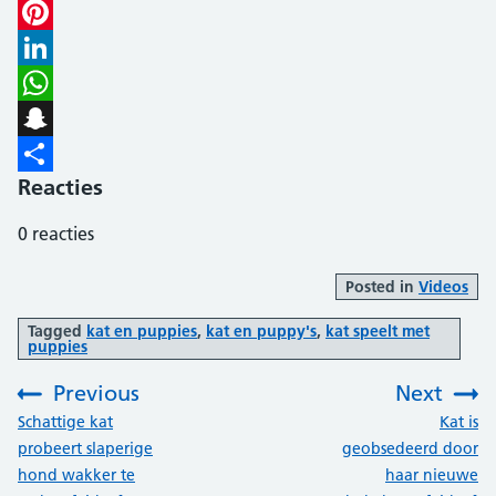
Email
Pinterest
LinkedIn
WhatsApp
Snapchat
Reacties
Delen
0
reacties
Posted in
Videos
Tagged
kat en puppies
,
kat en puppy's
,
kat speelt met
puppies
Previous
Next
:
:
Schattige kat
Kat is
probeert slaperige
geobsedeerd door
hond wakker te
haar nieuwe