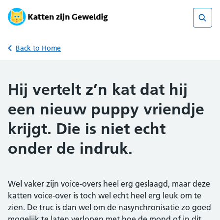
Skip
to
content
Sear
Back to Home
Hij vertelt z’n kat dat hij
een nieuw puppy vriendje
krijgt. Die is niet echt
onder de indruk.
Wel vaker zijn voice-overs heel erg geslaagd, maar deze
katten voice-over is toch wel echt heel erg leuk om te
zien. De truc is dan wel om de nasynchronisatie zo goed
mogelijk te laten verlopen met hoe de mond of in dit