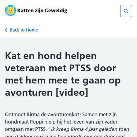
Skip
to
content
Sear
Back to Home
Kat en hond helpen
veteraan met PTSS door
met hem mee te gaan op
avonturen [video]
Ontmoet Birma de avonturenkat! Samen met zijn
hondmaat Puppi hielp hij het leven van zijn vader
omgaan met PTSS. “
Ik kreeg Birma 4 jaar geleden toen
een dakloos meisje me benaderde met een doos met