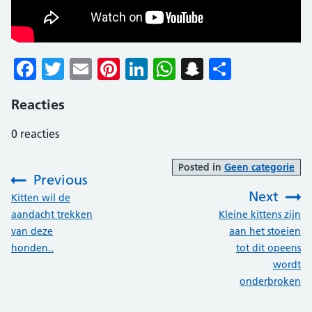
Facebook
Twitter
Email
Pinterest
LinkedIn
WhatsApp
Snapchat
Delen
Reacties
0
reacties
Posted in
Geen categorie
Previous
Next
:
Kitten wil de
:
aandacht trekken
Kleine kittens zijn
van deze
aan het stoeien
honden..
tot dit opeens
wordt
onderbroken