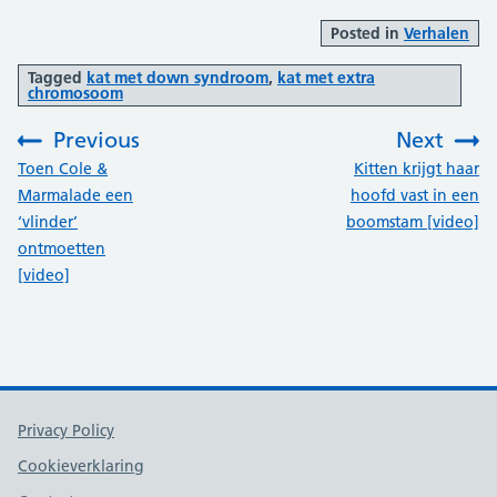
Posted in
Verhalen
Tagged
kat met down syndroom
,
kat met extra
chromosoom
Previous
Next
:
:
Toen Cole &
Kitten krijgt haar
Marmalade een
hoofd vast in een
‘vlinder’
boomstam [video]
ontmoetten
[video]
Support links
Privacy Policy
Cookieverklaring