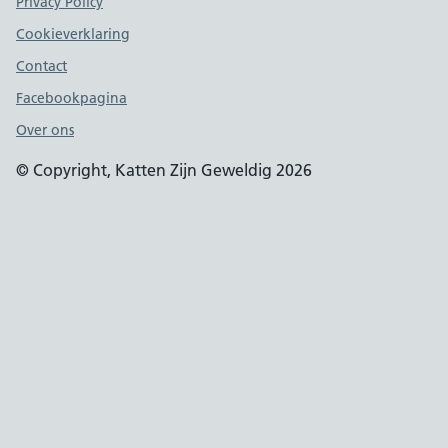
Support links
Privacy Policy
Cookieverklaring
Contact
Facebookpagina
Over ons
© Copyright, Katten Zijn Geweldig 2026