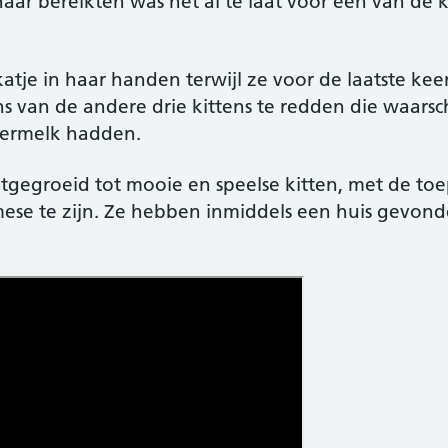
haar bereikten was het al te laat voor een van de ki
katje in haar handen terwijl ze voor de laatste k
 van de andere drie kittens te redden die waarsch
ermelk hadden.
tgegroeid tot mooie en speelse kitten, met de toe
mese te zijn. Ze hebben inmiddels een huis gevond