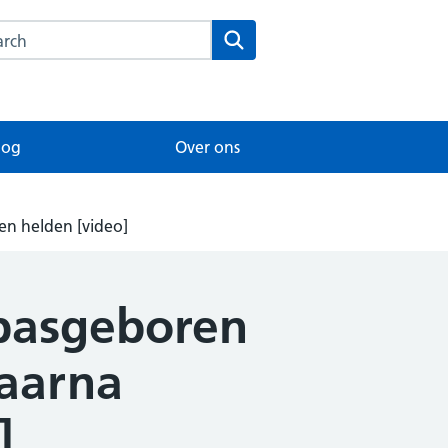
rch this website
Search
log
Over ons
en helden [video]
 pasgeboren
daarna
]