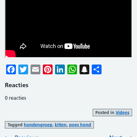
Facebook
Twitter
Email
Pinterest
LinkedIn
WhatsApp
Snapchat
Delen
Reacties
0
reacties
Posted in
Videos
Tagged
hondengroep
,
kitten
,
poes hond