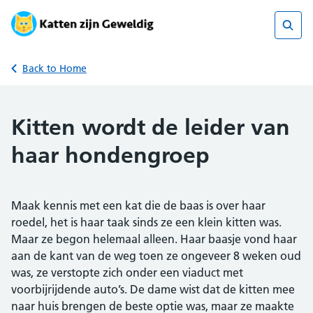
Skip
to
content
Sear
Back to Home
Kitten wordt de leider van
haar hondengroep
Maak kennis met een kat die de baas is over haar
roedel, het is haar taak sinds ze een klein kitten was.
Maar ze begon helemaal alleen. Haar baasje vond haar
aan de kant van de weg toen ze ongeveer 8 weken oud
was, ze verstopte zich onder een viaduct met
voorbijrijdende auto’s. De dame wist dat de kitten mee
naar huis brengen de beste optie was, maar ze maakte