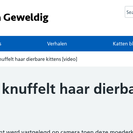
Sea
s
Verhalen
Katten b
ffelt haar dierbare kittens [video]
nuffelt haar dierba
nt werd vastgelegd op camera toen deze moederk