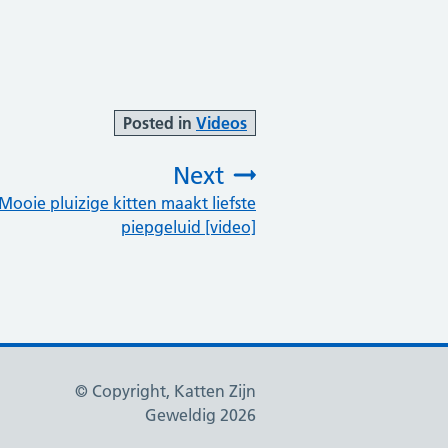
Posted in
Videos
Next
Mooie pluizige kitten maakt liefste
:
piepgeluid [video]
© Copyright, Katten Zijn
Geweldig 2026