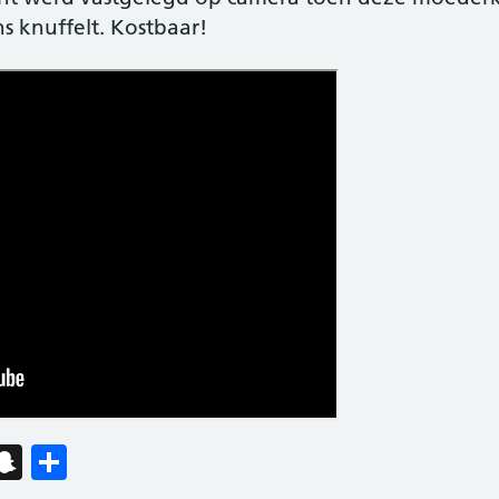
s knuffelt. Kostbaar!
est
kedIn
hatsApp
Snapchat
Delen