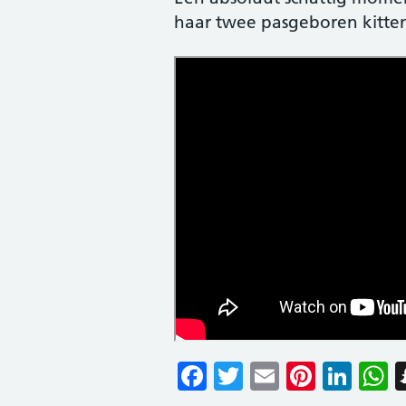
haar twee pasgeboren kitten
Facebook
Twitter
Email
Pinter
Lin
W