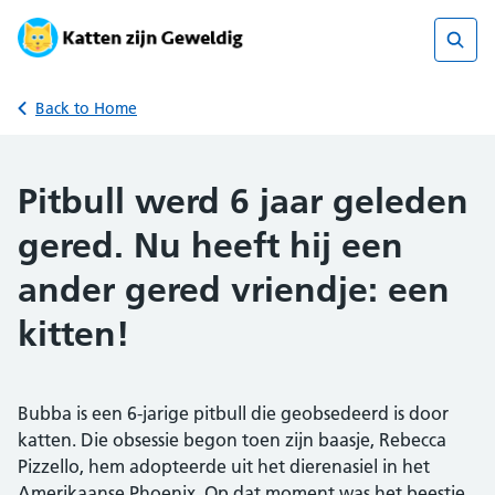
Skip
to
content
Sear
Back to Home
Pitbull werd 6 jaar geleden
gered. Nu heeft hij een
ander gered vriendje: een
kitten!
Bubba is een 6-jarige pitbull die geobsedeerd is door
katten. Die obsessie begon toen zijn baasje, Rebecca
Pizzello, hem adopteerde uit het dierenasiel in het
Amerikaanse Phoenix. Op dat moment was het beestje