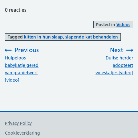
0
reacties
Posted in
Videos
Tagged
kitten in hun slaap
,
slapende kat behandelen
Previous
Next
:
:
Hulpeloos
Duitse herder
babykatje gered
adopteert
van granietwerf
weeskatjes [video]
[video]
Support links
Privacy Policy
Cookieverklaring