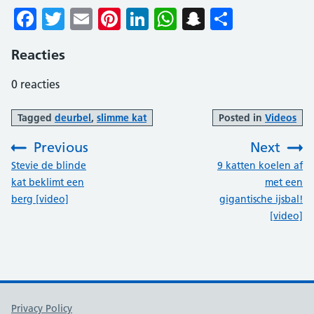
Facebook
Twitter
Email
Pinterest
LinkedIn
WhatsApp
Snapchat
Delen
Reacties
0
reacties
Tagged
deurbel
,
slimme kat
Posted in
Videos
Previous
Next
:
:
Stevie de blinde
9 katten koelen af
kat beklimt een
met een
berg [video]
gigantische ijsbal!
[video]
Support links
Privacy Policy