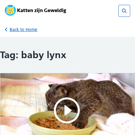
Skip
to
content
Sear
Back to Home
Tag:
baby lynx