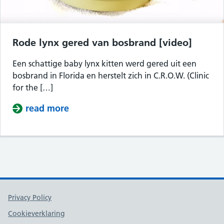
Rode lynx gered van bosbrand [video]
Een schattige baby lynx kitten werd gered uit een
bosbrand in Florida en herstelt zich in C.R.O.W. (Clinic
for the […]
read more
about Rode lynx gered van bosbrand
Support links
Privacy Policy
Cookieverklaring