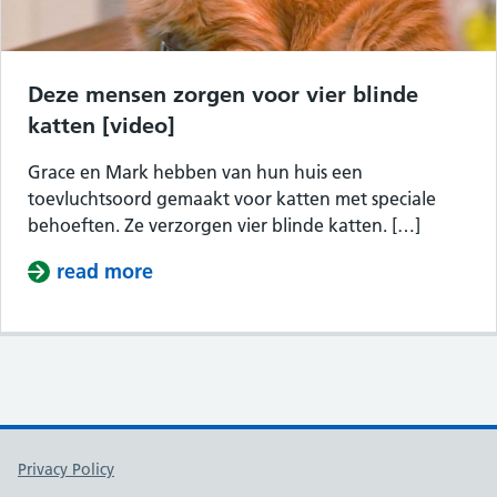
Deze mensen zorgen voor vier blinde
katten [video]
Grace en Mark hebben van hun huis een
toevluchtsoord gemaakt voor katten met speciale
behoeften. Ze verzorgen vier blinde katten. […]
read more
about Deze mensen zorgen voor vier 
Support links
Privacy Policy