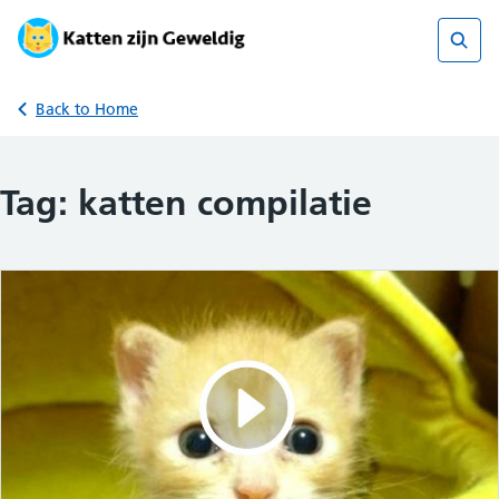
Skip
to
content
Sear
Back to Home
Tag:
katten compilatie