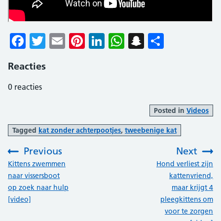
Facebook
Twitter
Email
Pinterest
LinkedIn
WhatsApp
Snapchat
Delen
Reacties
0
reacties
Posted in
Videos
Tagged
kat zonder achterpootjes
,
tweebenige kat
Previous
Next
:
:
Kittens zwemmen
Hond verliest zijn
naar vissersboot
kattenvriend,
op zoek naar hulp
maar krijgt 4
[video]
pleegkittens om
voor te zorgen