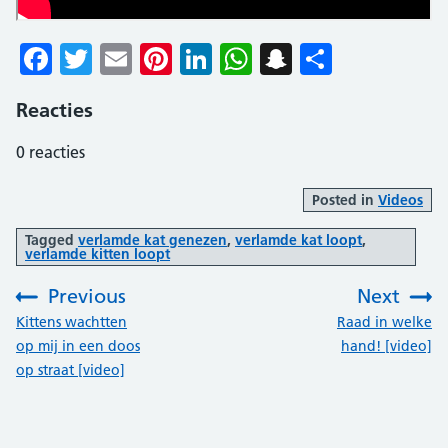
Facebook
Twitter
Email
Pinterest
LinkedIn
WhatsApp
Snapchat
Delen
Reacties
0
reacties
Posted in
Videos
Tagged
verlamde kat genezen
,
verlamde kat loopt
,
verlamde kitten loopt
Previous
Next
:
:
Kittens wachtten
Raad in welke
op mij in een doos
hand! [video]
op straat [video]