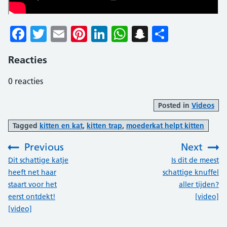
Facebook
Twitter
Email
Pinterest
LinkedIn
WhatsApp
Snapchat
Delen
Reacties
0
reacties
Posted in
Videos
Tagged
kitten en kat
,
kitten trap
,
moederkat helpt kitten
Previous
Next
:
:
Dit schattige katje
Is dit de meest
heeft net haar
schattige knuffel
staart voor het
aller tijden?
eerst ontdekt!
[video]
[video]