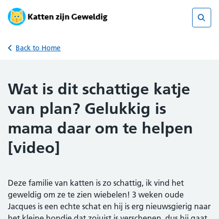
Skip
to
content
Sear
Back to Home
Wat is dit schattige katje
van plan? Gelukkig is
mama daar om te helpen
[video]
Deze familie van katten is zo schattig, ik vind het
geweldig om ze te zien wiebelen! 3 weken oude
Jacques is een echte schat en hij is erg nieuwsgierig naar
het kleine hondje dat zojuist is verschenen, dus hij gaat