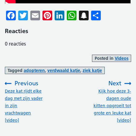
Facebook
Twitter
Email
Pinterest
LinkedIn
WhatsApp
Snapchat
Delen
Reacties
0
reacties
Posted in
Videos
Tagged
adopteren
,
verdwaald katje
,
ziek katje
Previous
Next
:
:
Deze kat rijdt elke
Kijk hoe deze 3-
dag met zijn vader
dagen oude
in zijn
kitten opgroeit tot
vrachtwagen
grote en leuke kat
[video]
[video]