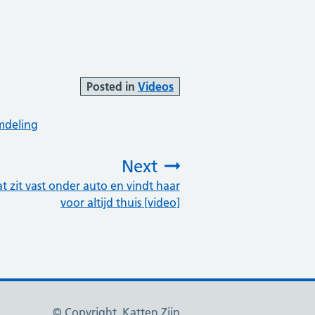
Posted in
Videos
mdeling
Next
t zit vast onder auto en vindt haar
:
voor altijd thuis [video]
© Copyright, Katten Zijn