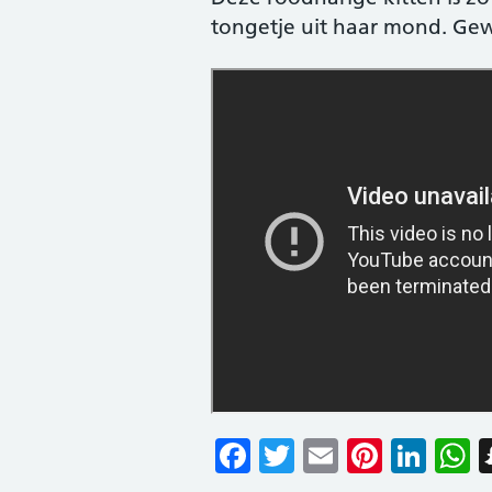
tongetje uit haar mond. Gewo
Facebook
Twitter
Email
Pinter
Lin
W