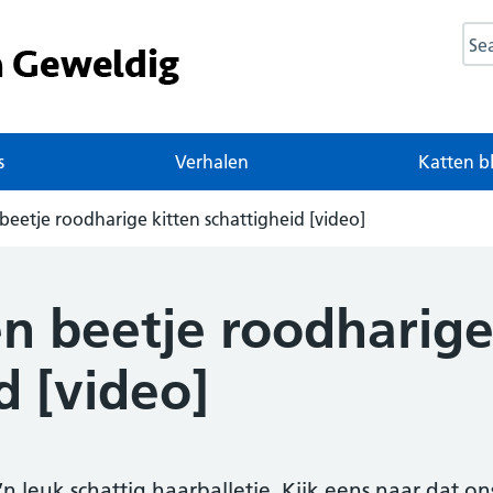
Sea
s
Verhalen
Katten b
etje roodharige kitten schattigheid [video]
 beetje roodharige
d [video]
’n leuk schattig haarballetje. Kijk eens naar dat o