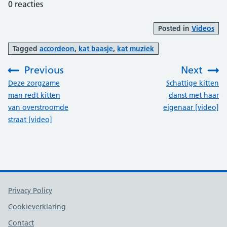
0
reacties
Posted in
Videos
Tagged
accordeon
,
kat baasje
,
kat muziek
Previous
Next
:
:
Deze zorgzame
Schattige kitten
man redt kitten
danst met haar
van overstroomde
eigenaar [video]
straat [video]
Support links
Privacy Policy
Cookieverklaring
Contact