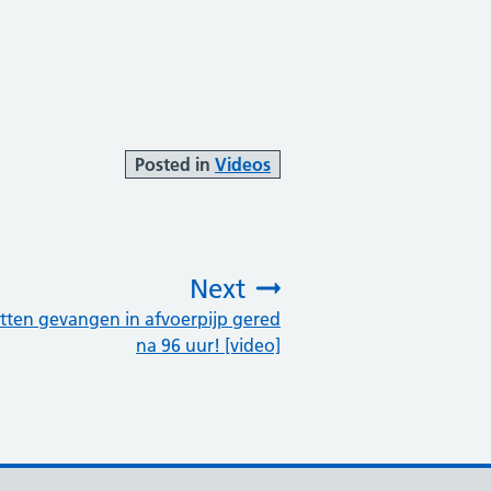
Posted in
Videos
Next
itten gevangen in afvoerpijp gered
:
na 96 uur! [video]