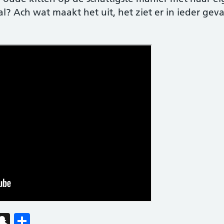
? Ach wat maakt het uit, het ziet er in ieder geva
est
kedIn
hatsApp
Snapchat
Delen