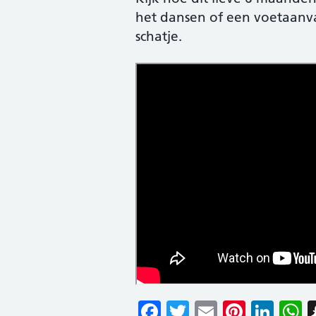
het dansen of een voetaanval
schatje.
Facebook
Twitter
Email
Pinter
Lin
W