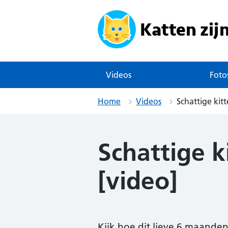
Skip
to
content
Videos
Foto
Home
Videos
Schattige kit
Schattige k
[video]
Kijk hoe dit lieve 6 maanden