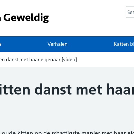
Sea
s
Verhalen
Katten b
ten danst met haar eigenaar [video]
itten danst met haa
 oude kitten op de schattigste manier met haar ei