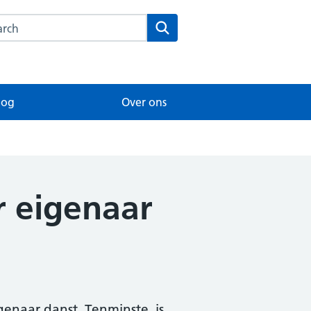
rch this website
Search
log
Over ons
r eigenaar
genaar danst. Tenminste, is