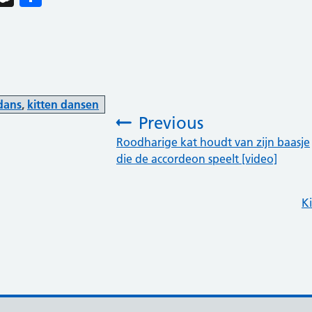
dans
,
kitten dansen
Previous
:
Roodharige kat houdt van zijn baasje
die de accordeon speelt [video]
K