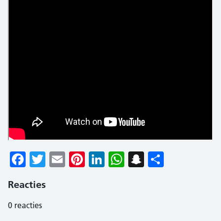
Facebook
Twitter
Email
Pinterest
LinkedIn
WhatsApp
Snapchat
Delen
Reacties
0
reacties