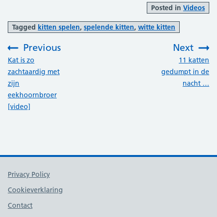
Posted in
Videos
Tagged
kitten spelen
,
spelende kitten
,
witte kitten
Previous
Next
:
:
Kat is zo
11 katten
zachtaardig met
gedumpt in de
zijn
nacht …
eekhoornbroer
[video]
Support links
Privacy Policy
Cookieverklaring
Contact