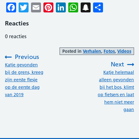
Facebook
Twitter
Email
Pinterest
LinkedIn
WhatsApp
Snapchat
Delen
Reacties
0
reacties
Posted in
Verhalen
,
Fotos
,
Videos
Previous
Next
:
Katje gevonden
:
bij de grens, kreeg
Katje helemaal
zijn eerste flesje
alleen gevonden
op de eerste dag
bij het bos, klimt
van 2019
op fietsers en laat
hem niet meer
gaan