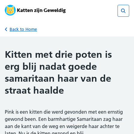
Skip
to
content
Sear
Back to Home
Kitten met drie poten is
erg blij nadat goede
samaritaan haar van de
straat haalde
Pink is een kitten die werd gevonden met een ernstig
gewond been. Een barmhartige Samaritaan zag haar
aan de kant van de weg en weigerde haar achter te
laten. Nu is de kitten gezond en blij.