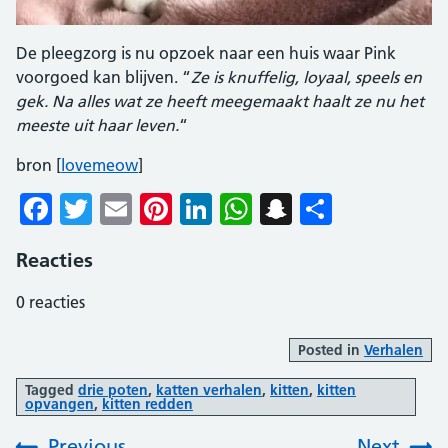
De pleegzorg is nu opzoek naar een huis waar Pink
voorgoed kan blijven. “
Ze is knuffelig, loyaal, speels en
gek. Na alles wat ze heeft meegemaakt haalt ze nu het
meeste uit haar leven.
“
bron [
lovemeow
]
Facebook
Twitter
Email
Pinterest
LinkedIn
WhatsApp
Snapchat
Delen
Reacties
0
reacties
Posted in
Verhalen
Tagged
drie poten
,
katten verhalen
,
kitten
,
kitten
opvangen
,
kitten redden
Previous
Next