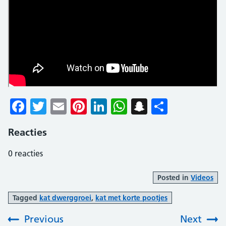
Facebook
Twitter
Email
Pinterest
LinkedIn
WhatsApp
Snapchat
Delen
Reacties
0
reacties
Posted in
Videos
Tagged
kat dwerggroei
,
kat met korte pootjes
Previous
Next