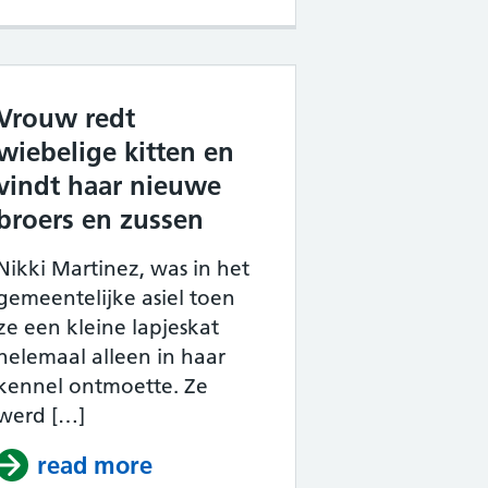
Vrouw redt
wiebelige kitten en
vindt haar nieuwe
broers en zussen
Nikki Martinez, was in het
gemeentelijke asiel toen
ze een kleine lapjeskat
helemaal alleen in haar
kennel ontmoette. Ze
werd […]
read more
about Vrouw redt wiebelige k