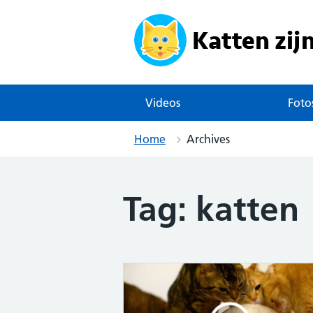
Skip
to
content
Videos
Foto
Home
Archives
Tag:
katten