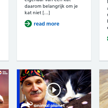
daarom belangrijk om je
kat niet […]
read more
about Eigenaar maak
ikant treedt op voor een groep schattige k