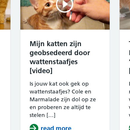
Mijn katten zijn
geobsedeerd door
wattenstaafjes
[video]
Is jouw kat ook gek op
wattenstaafjes? Cole en
Marmalade zijn dol op ze
]
en proberen ze altijd te
stelen […]
atten koelen af met een gigantische ijsbal! 
read more
about Mijn katten z