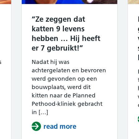
“Ze zeggen dat
katten 9 levens
hebben … Hij heeft
er 7 gebruikt!”
s
Nadat hij was
achtergelaten en bevroren
werd gevonden op een
bouwplaats, werd dit
kitten naar de Planned
Pethood-kliniek gebracht
in […]
ken opgevoed door katten denkt dat hij zelf
read more
about “Ze zeggen da