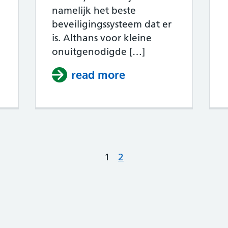
namelijk het beste
beveiligingssysteem dat er
is. Althans voor kleine
tten die dingen omstoten [video]
onuitgenodigde […]
read more
about Katten besch
1
2