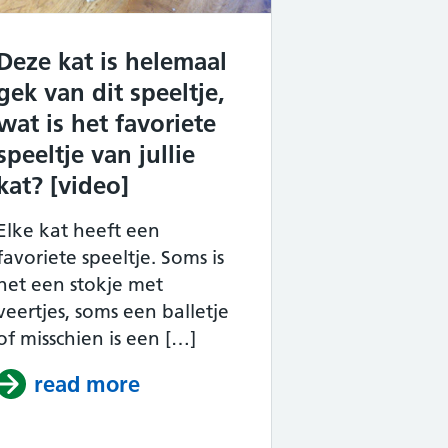
Deze kat is helemaal
gek van dit speeltje,
wat is het favoriete
speeltje van jullie
kat? [video]
Elke kat heeft een
favoriete speeltje. Soms is
het een stokje met
veertjes, soms een balletje
of misschien is een […]
 een kat is [video]
read more
about Deze kat is helemaal gek 
t katten 9 levens hebben … Hij heeft er 7 