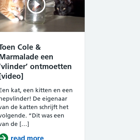
Toen Cole &
Marmalade een
‘vlinder’ ontmoetten
[video]
Een kat, een kitten en een
nepvlinder! De eigenaar
van de katten schrijft het
volgende. “Dit was een
van de […]
[video]
ijn geobsedeerd door wattenstaafjes [video
read more
about Toen Cole & Marmalade 