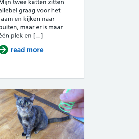
Mijn twee katten zitten
allebei graag voor het
raam en kijken naar
buiten, maar er is maar
t Kitty eetcabines [video]
één plek en […]
read more
about Mijn kat laat mijn ander
ittens [video]