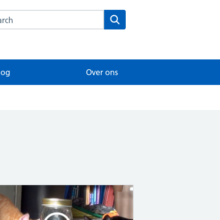
rch this website
Search
log
Over ons